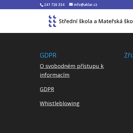
241 726 334
info@aklar.cz
GDPR
Zři
O svobodném přístupu k
informacím
GDPR
Whistleblowing