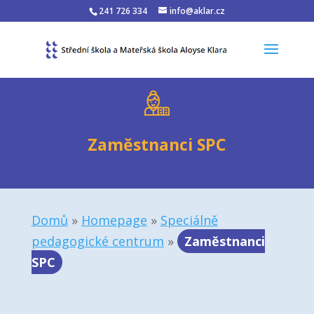
241 726 334
info@aklar.cz
Zaměstnanci SPC
Domů
»
Homepage
»
Speciálně
pedagogické centrum
»
Zaměstnanci
SPC