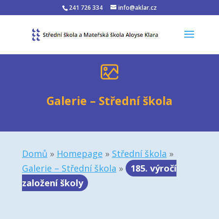
241 726 334
info@aklar.cz
Galerie – Střední škola
Domů
»
Homepage
»
Střední škola
»
Galerie – Střední škola
»
185. výročí
založení školy