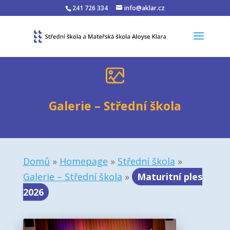
241 726 334
info@aklar.cz
Galerie – Střední škola
Domů
»
Homepage
»
Střední škola
»
Galerie – Střední škola
»
Maturitní ples
2026