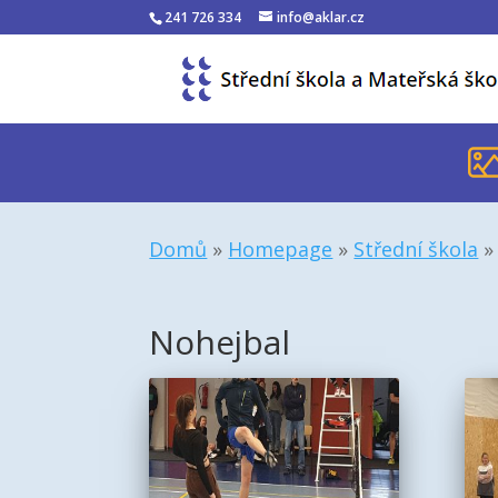
241 726 334
info@aklar.cz
Domů
»
Homepage
»
Střední škola
Nohejbal