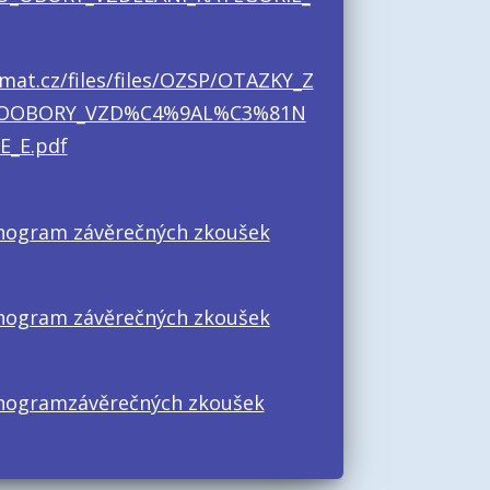
rmat.cz/files/files/OZSP/OTAZKY_Z
ROOBORY_VZD%C4%9AL%C3%81N
_E.pdf
ogram závěrečných zkoušek
ogram závěrečných zkoušek
nogramzávěrečných zkoušek