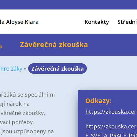
Kontakty
Střední
Závěrečná zkouška
»
Pro žáky
»
Závěrečná zkouška
í žáků se speciálními
Odkazy:
ají nárok na
https://zkouska.ce
věrečné zkoušky,
ávací potřeby.
https://zkouska.ce
 jsou uzpůsobeny na
E_SVETA_PRACE_PR