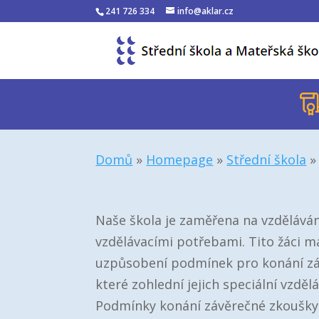
241 726 334
info@aklar.cz
Domů
»
Homepage
»
Střední škola
Naše škola je zaměřena na vzděláván
vzdělávacími potřebami. Tito žáci m
uzpůsobení podmínek pro konání zá
které zohlední jejich speciální vzděl
Podmínky konání závěrečné zkoušky