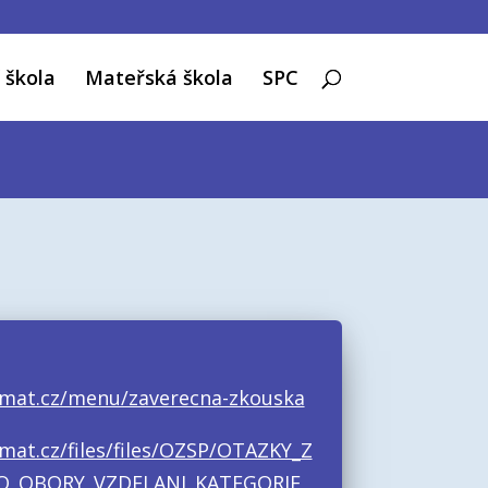
 škola
Mateřská škola
SPC
rmat.cz/menu/zaverecna-zkouska
rmat.cz/files/files/OZSP/OTAZKY_Z
O_OBORY_VZDELANI_KATEGORIE_