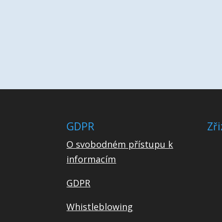
GDPR
Zři
O svobodném přístupu k
informacím
GDPR
Whistleblowing