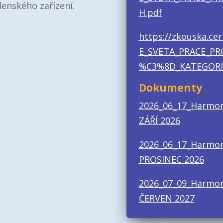
enského zařízení.
H.pdf
https://zkouska.ce
E_SVETA_PRACE_P
%C3%8D_KATEGORIE
Dokumenty
2026_06_17_Harmon
ZÁŘÍ 2026
2026_06_17_Harmon
PROSINEC 2026
2026_07_09_Harmo
ČERVEN 2027