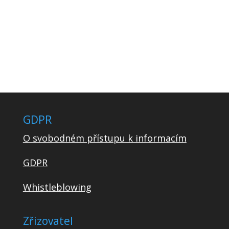
GDPR
O svobodném přístupu k informacím
GDPR
Whistleblowing
Zřizovatel