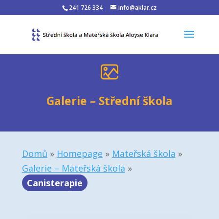
241 726 334
info@aklar.cz
Galerie – Střední škola
Domů
»
Homepage
»
Mateřská škola
»
Galerie – Mateřská škola
»
Canisterapie