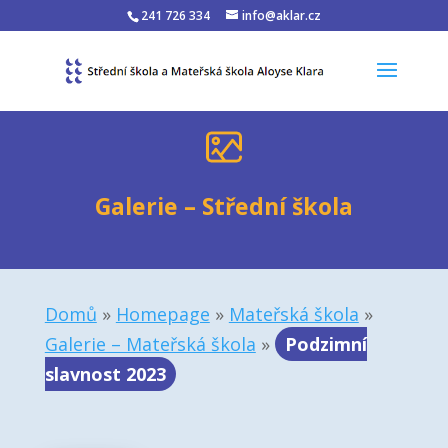
241 726 334
info@aklar.cz
Galerie – Střední škola
Domů
»
Homepage
»
Mateřská škola
»
Galerie – Mateřská škola
»
Podzimní
slavnost 2023