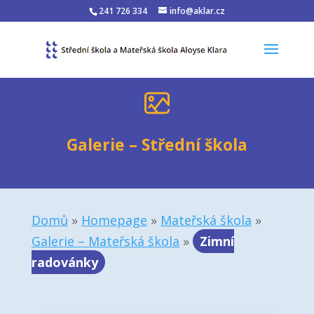
241 726 334
info@aklar.cz
Galerie – Střední škola
Domů
»
Homepage
»
Mateřská škola
»
Galerie – Mateřská škola
»
Zimní
radovánky